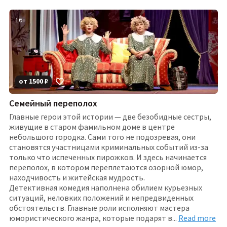
16
+
от
1500
₽
Семейный переполох
Главные герои этой истории — две безобидные сестры,
живущие в старом фамильном доме в центре
небольшого городка. Сами того не подозревая, они
становятся участницами криминальных событий из-за
только что испеченных пирожков. И здесь начинается
переполох, в котором переплетаются озорной юмор,
находчивость и житейская мудрость.
Детективная комедия наполнена обилием курьезных
ситуаций, неловких положений и непредвиденных
обстоятельств. Главные роли исполняют мастера
юмористического жанра, которые подарят
в
...
Read more