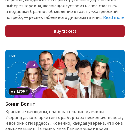
выберет героиня, желающая «устроить свое счастье»
и подавшая брачное объявление в газету «Загребский
погреб», — респектабельного дипломата ил
и
...
Read more
Buy tickets
16
+
от
1700
₽
Боинг-Боинг
Красивые женщины, очаровательные мужчины...
У французского архитектора Бернара несколько невест,
и все они стюардессы. Конечно, каждая уверена, что она
единственная. На самом деле Бернар знает время