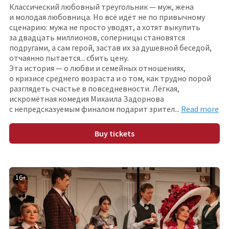
Классический любовный треугольник — муж, жена
и молодая любовница. Но всё идёт не по привычному
сценарию: мужа не просто уводят, а хотят выкупить
за двадцать миллионов, соперницы становятся
подругами, а сам герой, застав их за душевной беседой,
отчаянно пытается... сбить цену.
Эта история — о любви и семейных отношениях,
о кризисе среднего возраста и о том, как трудно порой
разглядеть счастье в повседневности. Лёгкая,
искромётная комедия Михаила Задорнова
с непредсказуемым финалом подарит зрите
л
...
Read more
Buy tickets
16
+