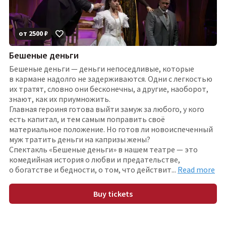
от
2500
₽
Бешеные деньги
Бешеные деньги — деньги непоседливые, которые
в кармане надолго не задерживаются. Одни с легкостью
их тратят, словно они бесконечны, а другие, наоборот,
знают, как их приумножить.
Главная героиня готова выйти замуж за любого, у кого
есть капитал, и тем самым поправить своё
материальное положение. Но готов ли новоиспеченный
муж тратить деньги на капризы жены?
Спектакль «Бешеные деньги» в нашем театре — это
комедийная история о любви и предательстве,
о богатстве и бедности, о том, что действи
т
...
Read more
Buy tickets