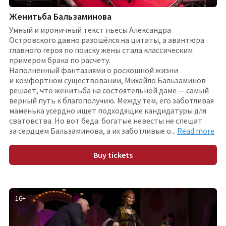
Женитьба Бальзаминова
Умный и ироничный текст пьесы Александра
Островского давно разошёлся на цитаты, а авантюра
главного героя по поиску жены стала классическим
примером брака по расчету.
Наполненный фантазиями о роскошной жизни
и комфортном существовании, Михайло Бальзаминов
решает, что женитьба на состоятельной даме — самый
верный путь к благополучию. Между тем, его заботливая
маменька усердно ищет подходящие кандидатуры для
сватовства. Но вот беда: богатые невесты не спешат
за сердцем Бальзаминова, а их заботливые
о
...
Read more
Buy tickets
16
+