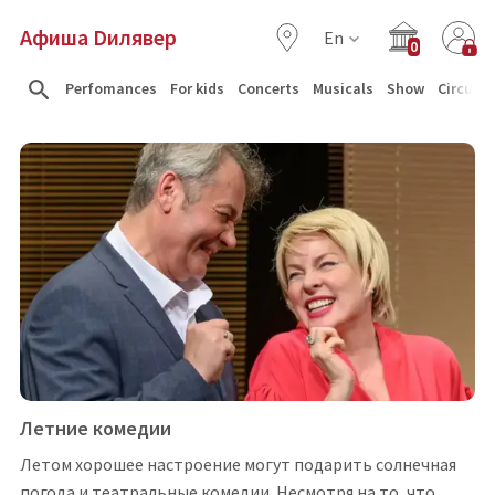
Афиша Dилявер
En
0
Perfomances
For kids
Concerts
Musicals
Show
Circus
Летние комедии
Летом хорошее настроение могут подарить солнечная
погода и театральные комедии. Несмотря на то, что