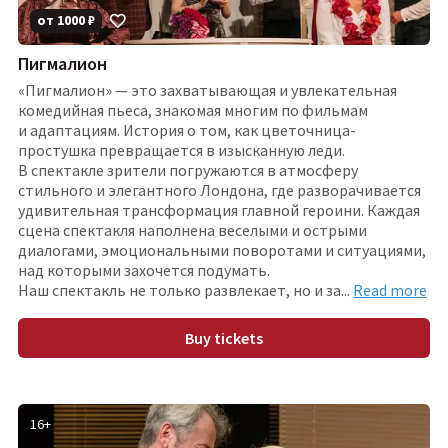
от
1000
₽
Пигмалион
«Пигмалион» — это захватывающая и увлекательная
комедийная пьеса, знакомая многим по фильмам
и адаптациям. История о том, как цветочница-
простушка превращается в изысканную леди.
В спектакле зрители погружаются в атмосферу
стильного и элегантного Лондона, где разворачивается
удивительная трансформация главной героини. Каждая
сцена спектакля наполнена веселыми и острыми
диалогами, эмоциональными поворотами и ситуациями,
над которыми захочется подумать.
Наш спектакль не только развлекает, но и з
а
...
Read more
Buy tickets
16
+