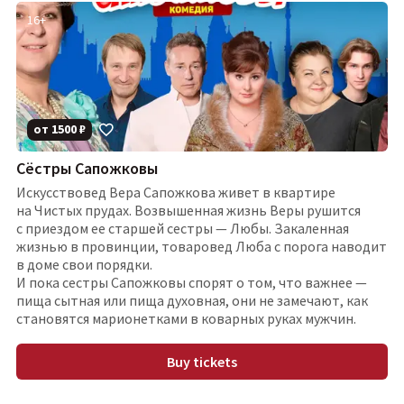
16
+
от
1500
₽
Сёстры Сапожковы
Искусствовед Вера Сапожкова живет в квартире
на Чистых прудах. Возвышенная жизнь Веры рушится
с приездом ее старшей сестры — Любы. Закаленная
жизнью в провинции, товаровед Люба с порога наводит
в доме свои порядки.
И пока сестры Сапожковы спорят о том, что важнее —
пища сытная или пища духовная, они не замечают, как
становятся марионетками в коварных руках мужчин.
Buy tickets