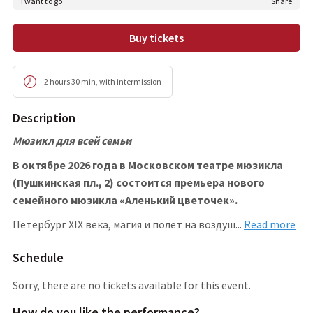
I want to go
share
Buy tickets
2 hours 30 min
,
with intermission
Description
Мюзикл для всей семьи
В октябре 2026 года в Московском театре мюзикла
(Пушкинская пл., 2) состоится премьера нового
семейного мюзикла «Аленький цветочек».
Петербург XIX века, магия и полёт на возду
ш
...
Read more
Schedule
Sorry, there are no tickets available for this event.
How do you like the performance
?