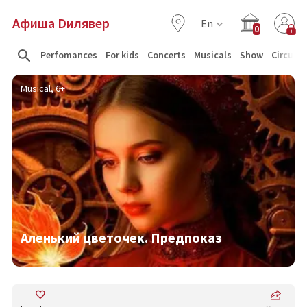
Афиша Dилявер
En
0
Perfomances
For kids
Concerts
Musicals
Show
Circus
Musical, 6+
Аленький цветочек. Предпоказ