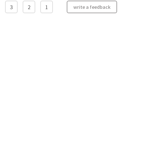
3
2
1
write a feedback