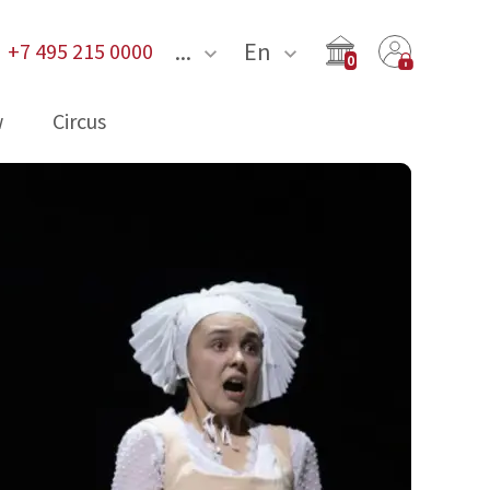
...
En
+7 495 215 0000
0
w
Circus