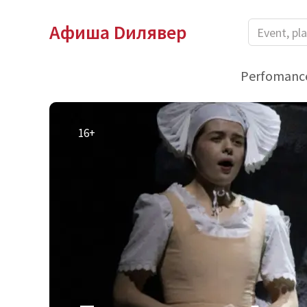
Афиша Dилявер
Perfomanc
16+