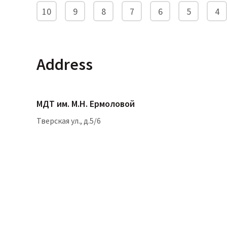
10
9
8
7
6
5
4
address
МДТ им. М.Н. Ермоловой
Тверская ул., д.5/6