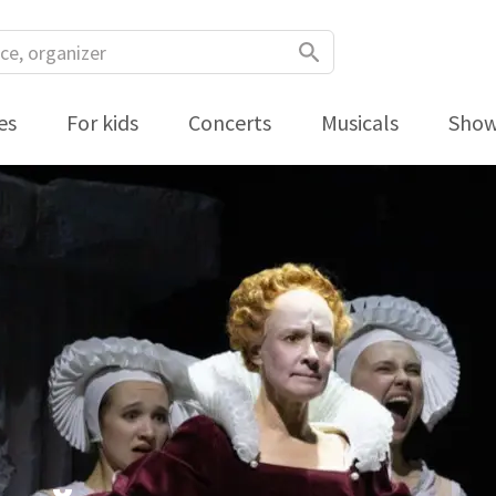
es
For kids
Concerts
Musicals
Sho