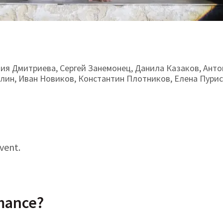
ния Дмитриева, Сергей Занемонец, Данила Казаков, Ант
ин, Иван Новиков, Константин Плотников, Елена Пурис
event.
rmance
?