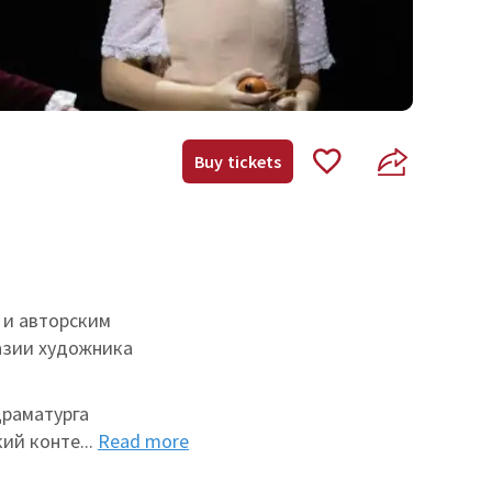
Buy tickets
 и авторским
азии художника
драматурга
кий конт
е
...
Read more