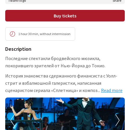
I want to go
share
Buy tickets
1 hour 30 min
,
without intermission
Description
Последние спектакли бродвейского мюзикла,
покорившего зрителей от Нью-Йорка до Токио.
История знакомства сдержанного финансиста с Уолл-
стрит и взбалмошной галеристки, написанная
сценаристом сериала «Сплетница» и компо
з
...
Read more