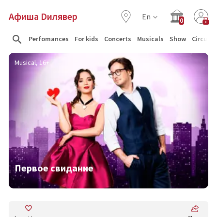
Афиша Dилявер
En
0
Perfomances
For kids
Concerts
Musicals
Show
Circus
Musical, 16+
Первое свидание