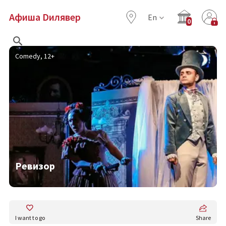
Афиша Dилявер
En
0
Comedy, 12+
Ревизор
I want to go
share