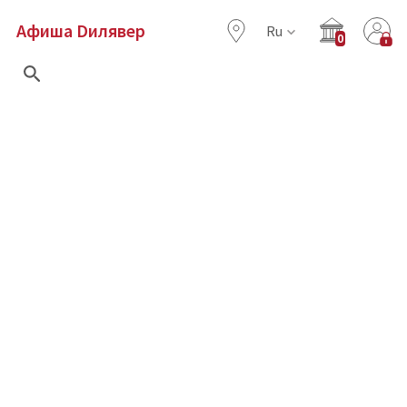
Афиша Dилявер
Ru
0