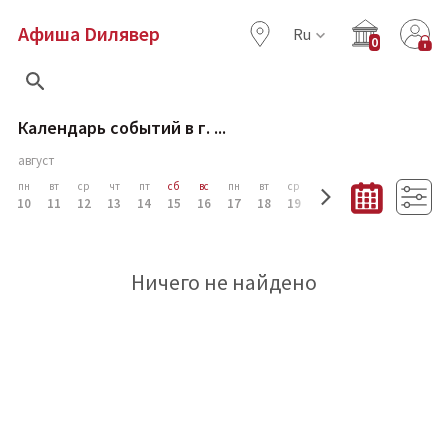
Афиша Dилявер
Ru
0
Календарь событий в г.
...
август
пн
вт
ср
чт
пт
сб
вс
пн
вт
ср
чт
пт
сб
вс
п
10
11
12
13
14
15
16
17
18
19
20
21
22
23
2
Ничего не найдено