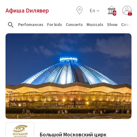
Афиша Dилявер
En
0
Perfomances
For kids
Concerts
Musicals
Show
Circus
Большой Московский цирк