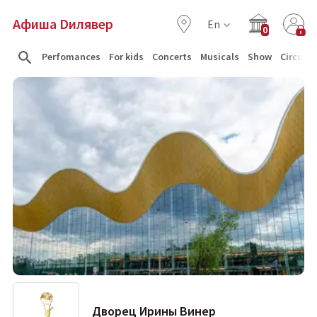
Афиша Dилявер
En
0
Perfomances
For kids
Concerts
Musicals
Show
Circus
Дворец Ирины Винер