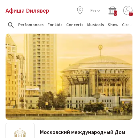
Афиша Dилявер
En
0
Perfomances
For kids
Concerts
Musicals
Show
Circus
Московский международный Дом