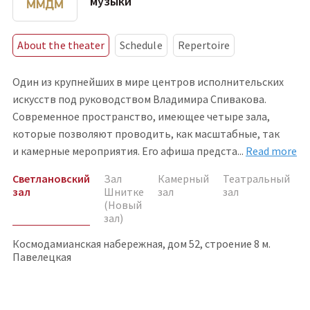
музыки
About the theater
Schedule
Repertoire
Один из крупнейших в мире центров исполнительских
искусств под руководством Владимира Спивакова.
Современное пространство, имеющее четыре зала,
которые позволяют проводить, как масштабные, так
и камерные мероприятия. Его афиша предст
а
...
Read more
Светлановский
Зал
Камерный
Театральный
зал
Шнитке
зал
зал
(Новый
зал)
Космодамианская набережная, дом 52, строение 8 м.
Павелецкая