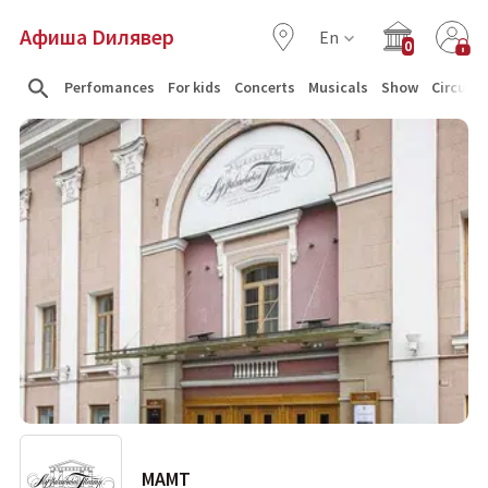
Афиша Dилявер
En
0
Perfomances
For kids
Concerts
Musicals
Show
Circus
МАМТ