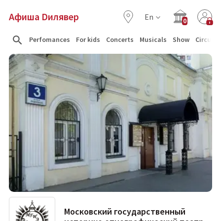
Афиша Dилявер
En
0
Perfomances
For kids
Concerts
Musicals
Show
Circus
Московский государственный