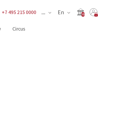
...
En
+7 495 215 0000
0
w
Circus