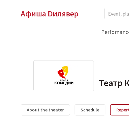
Афиша Dилявер
Perfomanc
Театр 
About the theater
Schedule
Reper