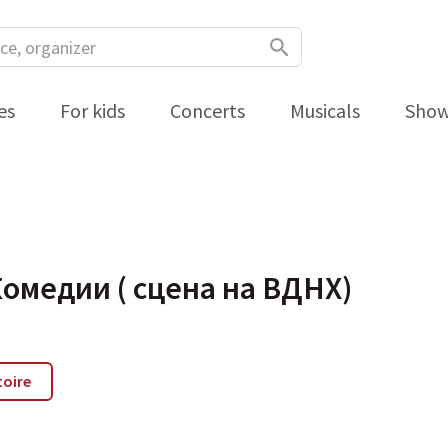
es
For kids
Concerts
Musicals
Sho
Комедии ( сцена на ВДНХ)
toire