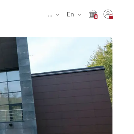
...
En
0