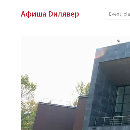
Афиша Dилявер